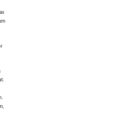
cas
sum
or
a
t.
m.
m,