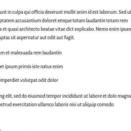
nt in culpa qui officia deserunt mollit anim id est laborum. Sed u
voluptatem accusantium doloret emque totam laudantin totam rem
is et quasi architecto beatae vitae dict explicabo. Nemo enim ipsa
tas sit aspernatur aut odit aut fugit.
um et malesuada rem laudantin
et ipsum primis iste natus enim
imperdiet volutpat odit dolor
ing elit, sed do eiusmod tempor incididunt ut labore et dolo magn
strud exercitation ullamco laboris nisi ut aliquip comodo.