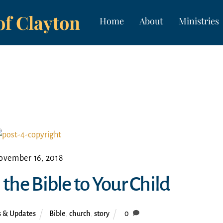
of Clayton
Home
About
Ministries
ovember 16, 2018
the Bible to Your Child
 & Updates
Bible
,
church
,
story
0