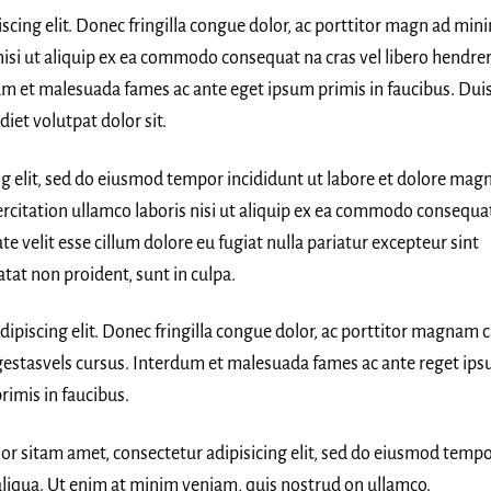
scing elit. Donec fringilla congue dolor, ac porttitor magn ad min
nisi ut aliquip ex ea commodo consequat na cras vel libero hendrer
dum et malesuada fames ac ante eget ipsum primis in faucibus. Dui
iet volutpat dolor sit.
ng elit, sed do eiusmod tempor incididunt ut labore et dolore mag
rcitation ullamco laboris nisi ut aliquip ex ea commodo consequa
te velit esse cillum dolore eu fugiat nulla pariatur excepteur sint
tat non proident, sunt in culpa.
ipiscing elit. Donec fringilla congue dolor, ac porttitor magnam 
 egestasvels cursus. Interdum et malesuada fames ac ante reget ip
rimis in faucibus.
lor sitam amet, consectetur adipisicing elit, sed do eiusmod temp
aliqua. Ut enim at minim veniam, quis nostrud on ullamco.