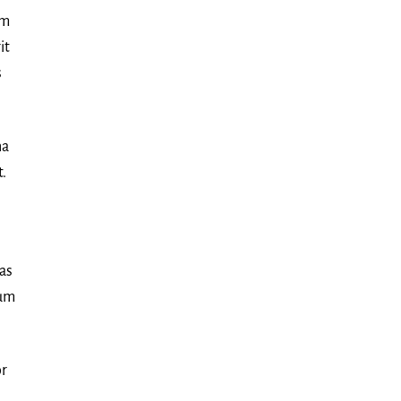
im
it
s
na
t.
cas
sum
or