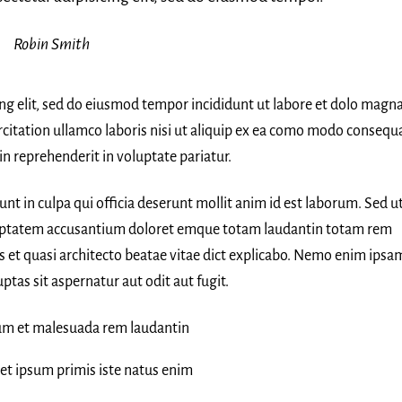
Robin Smith
ing elit, sed do eiusmod tempor incididunt ut labore et dolo magn
citation ullamco laboris nisi ut aliquip ex ea como modo consequa
in reprehenderit in voluptate pariatur.
nt in culpa qui officia deserunt mollit anim id est laborum. Sed u
voluptatem accusantium doloret emque totam laudantin totam rem
is et quasi architecto beatae vitae dict explicabo. Nemo enim ipsa
tas sit aspernatur aut odit aut fugit.
um et malesuada rem laudantin
et ipsum primis iste natus enim