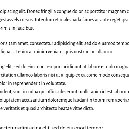
ipiscing elit. Donec fringilla congue dolor, ac porttitor magnam 
 egestasvels cursus. Interdum et malesuada fames ac ante reget ip
rimis in faucibus.
lor sitam amet, consectetur adipisicing elit, sed do eiusmod temp
aliqua. Ut enim at minim veniam, quis nostrud on ullamco.
ing elit, sed do eiusmod tempor incididunt ut labore et dolo magn
citation ullamco laboris nisi ut aliquip ex ea como modo consequa
olor in reprehenderit in voluptate.
ident, sunt in culpa qui officia deserunt mollit anim id est laboru
it voluptatem accusantium doloremque laudantin totam rem aperia
e veritatis et quasi architecto beatae vitae dicta.
ectetur adipisicing elit, sed do eiusmod tempor.