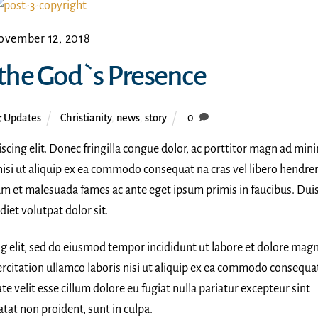
ovember 12, 2018
, the God`s Presence
 Updates
Christianity
,
news
,
story
0
scing elit. Donec fringilla congue dolor, ac porttitor magn ad min
nisi ut aliquip ex ea commodo consequat na cras vel libero hendrer
dum et malesuada fames ac ante eget ipsum primis in faucibus. Dui
iet volutpat dolor sit.
ng elit, sed do eiusmod tempor incididunt ut labore et dolore mag
rcitation ullamco laboris nisi ut aliquip ex ea commodo consequa
te velit esse cillum dolore eu fugiat nulla pariatur excepteur sint
tat non proident, sunt in culpa.