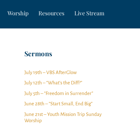
Worship
Resources
Live Stream
Sermons
July 19th – VBS AfterGlow
July 12th – “What’s the Diff?”
July 5th – “Freedom in Surrender”
June 28th – “Start Small, End Big”
June 21st – Youth Mission Trip Sunday
Worship