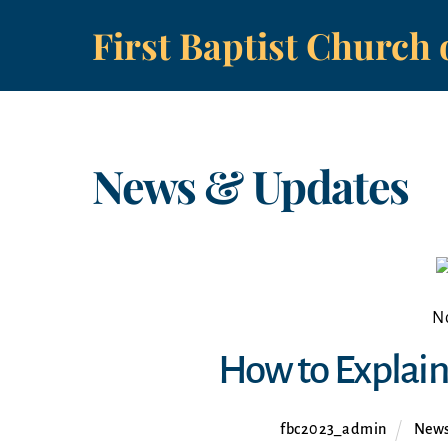
Skip
First Baptist Church 
to
content
News & Updates
N
How to Explain 
fbc2023_admin
News