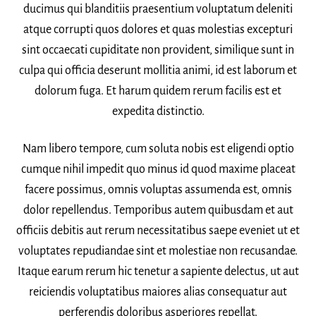
ducimus qui blanditiis praesentium voluptatum deleniti
atque corrupti quos dolores et quas molestias excepturi
sint occaecati cupiditate non provident, similique sunt in
culpa qui officia deserunt mollitia animi, id est laborum et
dolorum fuga. Et harum quidem rerum facilis est et
expedita distinctio.
Nam libero tempore, cum soluta nobis est eligendi optio
cumque nihil impedit quo minus id quod maxime placeat
facere possimus, omnis voluptas assumenda est, omnis
dolor repellendus. Temporibus autem quibusdam et aut
officiis debitis aut rerum necessitatibus saepe eveniet ut et
voluptates repudiandae sint et molestiae non recusandae.
Itaque earum rerum hic tenetur a sapiente delectus, ut aut
reiciendis voluptatibus maiores alias consequatur aut
perferendis doloribus asperiores repellat.