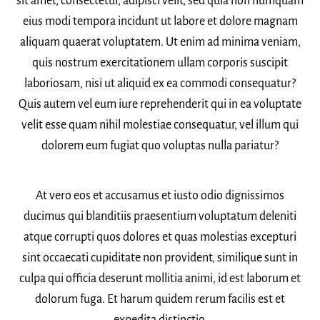
sit amet, consectetur, adipisci velit, sed quia non numquam
eius modi tempora incidunt ut labore et dolore magnam
aliquam quaerat voluptatem. Ut enim ad minima veniam,
quis nostrum exercitationem ullam corporis suscipit
laboriosam, nisi ut aliquid ex ea commodi consequatur?
Quis autem vel eum iure reprehenderit qui in ea voluptate
velit esse quam nihil molestiae consequatur, vel illum qui
dolorem eum fugiat quo voluptas nulla pariatur?
At vero eos et accusamus et iusto odio dignissimos
ducimus qui blanditiis praesentium voluptatum deleniti
atque corrupti quos dolores et quas molestias excepturi
sint occaecati cupiditate non provident, similique sunt in
culpa qui officia deserunt mollitia animi, id est laborum et
dolorum fuga. Et harum quidem rerum facilis est et