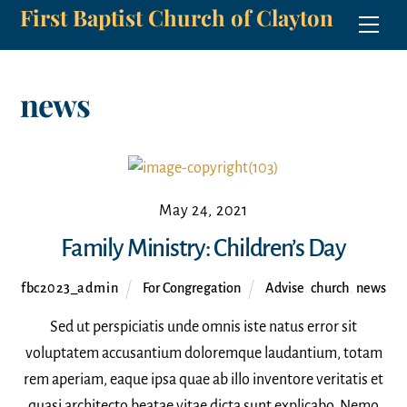
First Baptist Church of Clayton
Skip
Men
to
content
news
May 24, 2021
Family Ministry: Children’s Day
fbc2023_admin
For Congregation
Advise
,
church
,
news
Sed ut perspiciatis unde omnis iste natus error sit
voluptatem accusantium doloremque laudantium, totam
rem aperiam, eaque ipsa quae ab illo inventore veritatis et
quasi architecto beatae vitae dicta sunt explicabo. Nemo