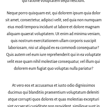
qui ratione voluptatem sequi nesciunt.
Neque porro quisquam est, qui dolorem ipsum quia dolor
sit amet, consectetur, adipisci velit, sed quia non numquam
eius modi tempora incidunt ut labore et dolore magnam
aliquam quaerat voluptatem. Ut enim ad minima veniam,
quis nostrum exercitationem ullam corporis suscipit
laboriosam, nisi ut aliquid ex ea commodi consequatur?
Quis autem vel eum iure reprehenderit qui in ea voluptate
velit esse quam nihil molestiae consequatur, vel illum qui
dolorem eum fugiat quo voluptas nulla pariatur?
At vero eos et accusamus et iusto odio dignissimos
ducimus qui blanditiis praesentium voluptatum deleniti
atque corrupti quos dolores et quas molestias excepturi
sint occaecati cupiditate non provident, similique sunt in