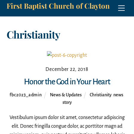
First Baptist Church of Clayton
Skip
Men
to
content
Christianity
December 22, 2018
Honor the God in Your Heart
fbc2023_admin
News & Updates
Christianity
,
news
,
story
Vestibulum ipsum dolor sit amet, consectetur adipiscing
elit. Donec fringilla congue dolor, ac porttitor magn ad