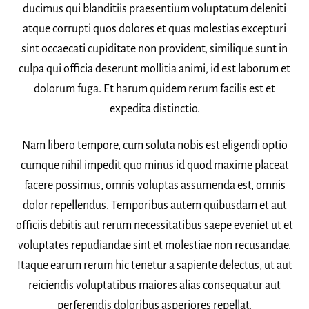
ducimus qui blanditiis praesentium voluptatum deleniti
atque corrupti quos dolores et quas molestias excepturi
sint occaecati cupiditate non provident, similique sunt in
culpa qui officia deserunt mollitia animi, id est laborum et
dolorum fuga. Et harum quidem rerum facilis est et
expedita distinctio.
Nam libero tempore, cum soluta nobis est eligendi optio
cumque nihil impedit quo minus id quod maxime placeat
facere possimus, omnis voluptas assumenda est, omnis
dolor repellendus. Temporibus autem quibusdam et aut
officiis debitis aut rerum necessitatibus saepe eveniet ut et
voluptates repudiandae sint et molestiae non recusandae.
Itaque earum rerum hic tenetur a sapiente delectus, ut aut
reiciendis voluptatibus maiores alias consequatur aut
perferendis doloribus asperiores repellat.