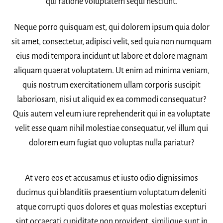
qui ratione voluptatem sequi nesciunt.
Neque porro quisquam est, qui dolorem ipsum quia dolor
sit amet, consectetur, adipisci velit, sed quia non numquam
eius modi tempora incidunt ut labore et dolore magnam
aliquam quaerat voluptatem. Ut enim ad minima veniam,
quis nostrum exercitationem ullam corporis suscipit
laboriosam, nisi ut aliquid ex ea commodi consequatur?
Quis autem vel eum iure reprehenderit qui in ea voluptate
velit esse quam nihil molestiae consequatur, vel illum qui
dolorem eum fugiat quo voluptas nulla pariatur?
At vero eos et accusamus et iusto odio dignissimos
ducimus qui blanditiis praesentium voluptatum deleniti
atque corrupti quos dolores et quas molestias excepturi
sint occaecati cupiditate non provident, similique sunt in