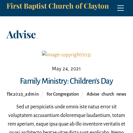
First Baptist Church of Clayton
Skip
Men
to
content
Advise
May 24, 2021
Family Ministry: Children’s Day
fbc2023_admin
For Congregation
Advise
,
church
,
news
Sed ut perspiciatis unde omnis iste natus error sit
voluptatem accusantium doloremque laudantium, totam
rem aperiam, eaque ipsa quae ab illo inventore veritatis et
quasi architecto beatae vitae dicta sunt explicabo. Nemo