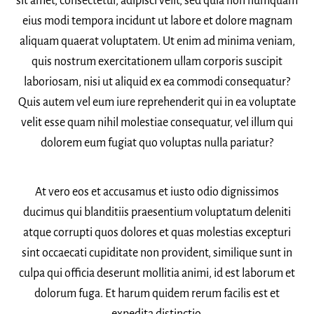
sit amet, consectetur, adipisci velit, sed quia non numquam
eius modi tempora incidunt ut labore et dolore magnam
aliquam quaerat voluptatem. Ut enim ad minima veniam,
quis nostrum exercitationem ullam corporis suscipit
laboriosam, nisi ut aliquid ex ea commodi consequatur?
Quis autem vel eum iure reprehenderit qui in ea voluptate
velit esse quam nihil molestiae consequatur, vel illum qui
dolorem eum fugiat quo voluptas nulla pariatur?
At vero eos et accusamus et iusto odio dignissimos
ducimus qui blanditiis praesentium voluptatum deleniti
atque corrupti quos dolores et quas molestias excepturi
sint occaecati cupiditate non provident, similique sunt in
culpa qui officia deserunt mollitia animi, id est laborum et
dolorum fuga. Et harum quidem rerum facilis est et